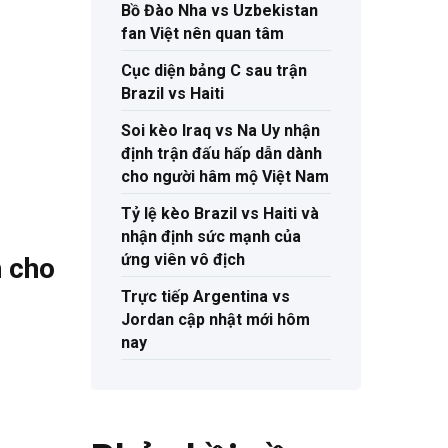
Bồ Đào Nha vs Uzbekistan
fan Việt nên quan tâm
Cục diện bảng C sau trận
Brazil vs Haiti
Soi kèo Iraq vs Na Uy nhận
định trận đấu hấp dẫn dành
cho người hâm mộ Việt Nam
Tỷ lệ kèo Brazil vs Haiti và
nhận định sức mạnh của
ứng viên vô địch
h cho
Trực tiếp Argentina vs
Jordan cập nhật mới hôm
nay