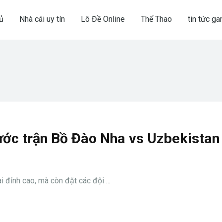
ủ
Nhà cái uy tín
Lô Đề Online
Thể Thao
tin tức g
ước trận Bồ Đào Nha vs Uzbekistan
đỉnh cao, mà còn đặt các đội ...