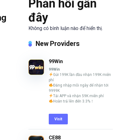
Phản hồi gần
đây
ng
Không có bình luận nào để hiển thị.
New Providers
99Win
99Win
Gửi 199K lần đầu nhận 199K miễn
phí
Đăng nhập mỗi ngày để nhận tới
9999K
Tải APP và nhận 59K miễn phí
Hoàn trả lên đến 3.3%！
Visit
CE88