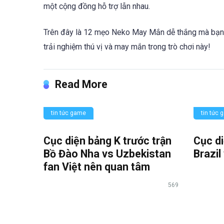
một cộng đồng hỗ trợ lẫn nhau.
Trên đây là 12 mẹo Neko May Mắn dễ thắng mà bạn 
trải nghiệm thú vị và may mắn trong trò chơi này!
Read More
tin tức game
tin tức
Cục diện bảng K trước trận
Cục di
Bồ Đào Nha vs Uzbekistan
Brazil
fan Việt nên quan tâm
569