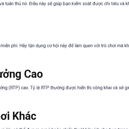
và tuân thủ nó. Điều này sẽ giúp bạn kiểm soát được chi tiêu và k
 miễn phí. Hãy tận dụng cơ hội này để làm quen với trò chơi mà k
hưởng Cao
ởng (RTP) cao. Tỷ lệ RTP thường được hiển thị công khai và sẽ g
ơi Khác