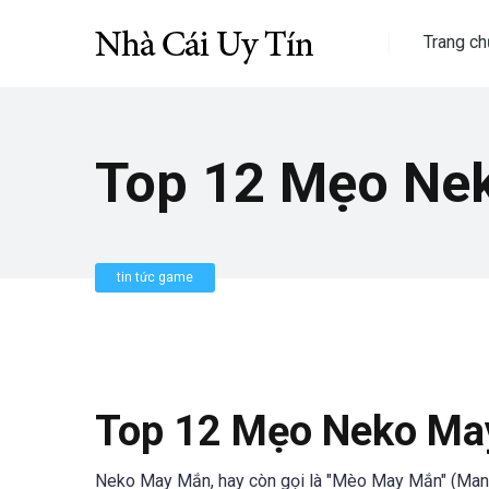
Trang ch
Top 12 Mẹo Ne
tin tức game
Top 12 Mẹo Neko Ma
Neko May Mắn, hay còn gọi là "Mèo May Mắn" (Manek