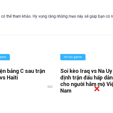
có thể tham khảo. Hy vọng rằng những mẹo này sẽ giúp bạn có 
 game
tin tức game
ện bảng C sau trận
Soi kèo Iraq vs Na Uy
 vs Haiti
định trận đấu hấp dẫ
cho người hâm mộ Vi
562
Nam