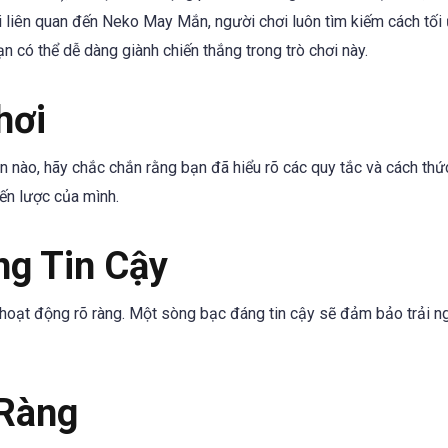
i liên quan đến Neko May Mắn, người chơi luôn tìm kiếm cách tối
n có thể dễ dàng giành chiến thắng trong trò chơi này.
hơi
 nào, hãy chắc chắn rằng bạn đã hiểu rõ các quy tắc và cách thứ
iến lược của mình.
ng Tin Cậy
p hoạt động rõ ràng. Một sòng bạc đáng tin cậy sẽ đảm bảo trải 
 Ràng