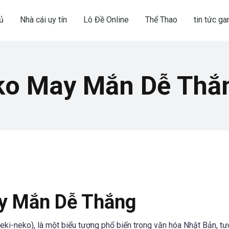
ủ
Nhà cái uy tín
Lô Đề Online
Thể Thao
tin tức g
ko May Mắn Dễ Thắ
y Mắn Dễ Thắng
i-neko), là một biểu tượng phổ biến trong văn hóa Nhật Bản, t