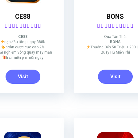
CE88
BONS
CE88
Quà Tân Thủ!
nạp đầu tặng ngay 388K
BONS
hoàn cược cực cao 2%
Thưởng Đến 50 Triệu + 200 
rải nghiệm vòng quay may mắn
Quay Hủ Miễn Phí
lì xì miễn phí mỗi ngày
Visit
Visit