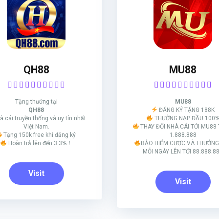
QH88
MU88
Tặng thưởng tại
MU88
QH88
ĐĂNG KÝ TẶNG 188K
à cái truyền thống và uy tín nhất
THƯỞNG NẠP ĐẦU 100
Việt Nam.
THAY ĐỔI NHÀ CÁI TỚI MU88
Tặng 150k free khi đăng ký.
1.888.888
Hoàn trả lên đến 3.3%！
BẢO HIỂM CƯỢC VÀ THƯỞNG
MỖI NGÀY LÊN TỚI 88.888.8
Visit
Visit