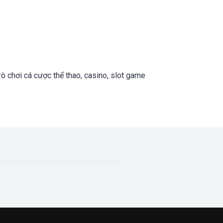
rò chơi cá cược thể thao, casino, slot game