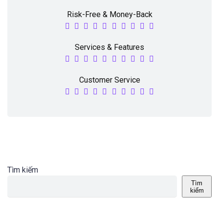
Risk-Free & Money-Back
Services & Features
Customer Service
Tìm kiếm
Tìm
kiếm