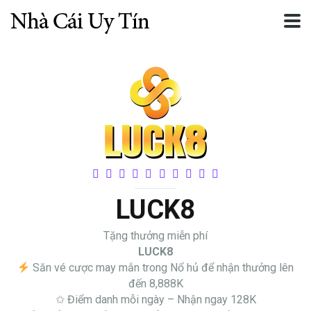
LUCK8
Tặng thưởng miễn phí
LUCK8
Săn vé cược may mắn trong Nổ hủ để nhận thưởng lên
đến 8,888K
✩ Điểm danh mỗi ngày – Nhận ngay 128K