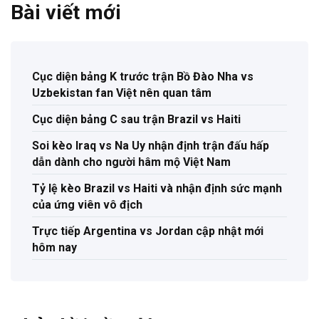
Bài viết mới
Cục diện bảng K trước trận Bồ Đào Nha vs
Uzbekistan fan Việt nên quan tâm
Cục diện bảng C sau trận Brazil vs Haiti
Soi kèo Iraq vs Na Uy nhận định trận đấu hấp
dẫn dành cho người hâm mộ Việt Nam
Tỷ lệ kèo Brazil vs Haiti và nhận định sức mạnh
của ứng viên vô địch
Trực tiếp Argentina vs Jordan cập nhật mới
hôm nay