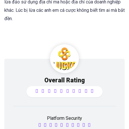
lừa đảo sử dụng địa chỉ ma hoặc địa chỉ của doanh nghiệp
khác. Lúc bị lừa các anh em cá cược không biết tìm ai mà bắt
đền.
Overall Rating
Platform Security