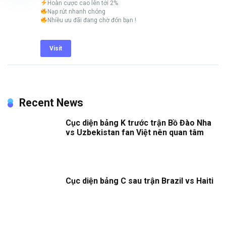
Hoàn cược cao lên tới 2%
Nạp rút nhanh chóng
Nhiều ưu đãi đang chờ đón bạn !
Visit
Recent News
Cục diện bảng K trước trận Bồ Đào Nha
vs Uzbekistan fan Việt nên quan tâm
Cục diện bảng C sau trận Brazil vs Haiti