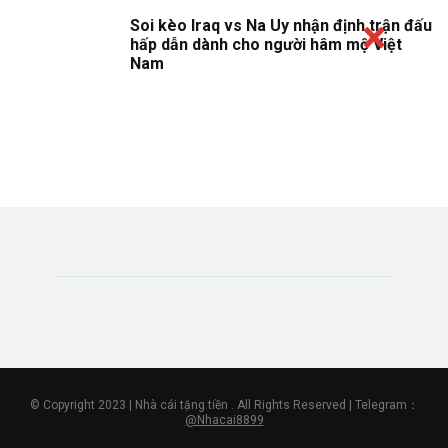
Soi kèo Iraq vs Na Uy nhận định trận đấu
hấp dẫn dành cho người hâm mộ Việt
Nam
© Copyright 2023 | Nhà cái tặng tiền . All Rights Reserved | Telegram：
@Nhacai8899