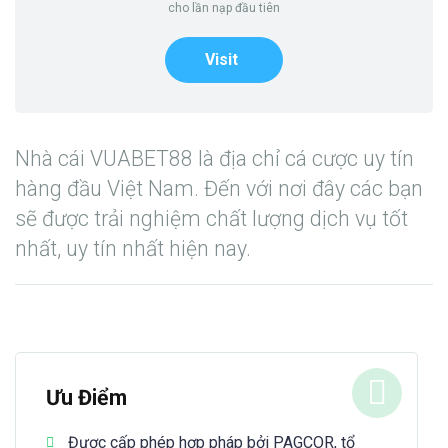
cho lần nạp đầu tiên
Visit
Nhà cái VUABET88 là địa chỉ cá cược uy tín
hàng đầu Việt Nam. Đến với nơi đây các bạn
sẽ được trải nghiệm chất lượng dịch vụ tốt
nhất, uy tín nhất hiện nay.
Ưu Điểm
Được cấp phép hợp pháp bởi PAGCOR, tổ