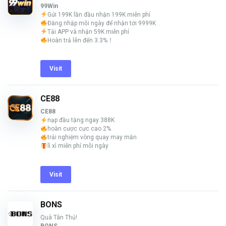
99Win
Gửi 199K lần đầu nhận 199K miễn phí
Đăng nhập mỗi ngày để nhận tới 9999K
Tải APP và nhận 59K miễn phí
Hoàn trả lên đến 3.3%！
Visit
CE88
CE88
nạp đầu tặng ngay 388K
hoàn cược cực cao 2%
trải nghiệm vòng quay may mắn
lì xì miễn phí mỗi ngày
Visit
BONS
Quà Tân Thủ!