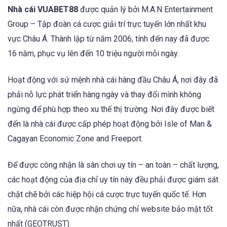
Nhà cái VUABET88
được quản lý bởi M.A.N Entertainment
Group – Tập đoàn cá cược giải trí trực tuyến lớn nhất khu
vực Châu Á. Thành lập từ năm 2006, tính đến nay đã được
16 năm, phục vụ lên đến 10 triệu người mỗi ngày.
Hoạt động với sứ mệnh nhà cái hàng đầu Châu Á, nơi đây đã
phải nỗ lực phát triển hàng ngày và thay đổi mình không
ngừng để phù hợp theo xu thế thị trường. Nơi đây được biết
đến là nhà cái được cấp phép hoạt động bởi Isle of Man &
Cagayan Economic Zone and Freeport.
Để được công nhận là sân chơi uy tín – an toàn – chất lượng,
các hoạt động của địa chỉ uy tín này đều phải được giám sát
chặt chẽ bởi các hiệp hội cá cược trực tuyến quốc tế. Hơn
nữa, nhà cái còn được nhận chứng chỉ website bảo mật tốt
nhất (GEOTRUST).