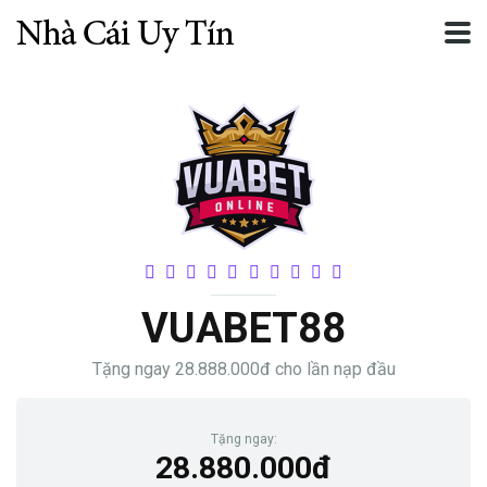
VUABET88
Tặng ngay 28.888.000đ cho lần nạp đầu
Tặng ngay:
28.880.000đ