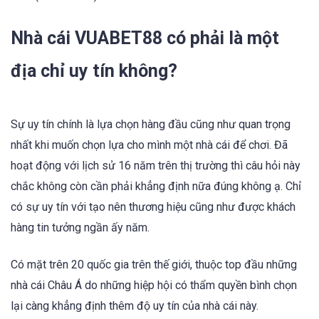
Nhà cái VUABET88 có phải là một
địa chỉ uy tín không?
Sự uy tín chính là lựa chọn hàng đầu cũng như quan trọng
nhất khi muốn chọn lựa cho mình một nhà cái để chơi. Đã
hoạt động với lịch sử 16 năm trên thị trường thì câu hỏi này
chắc không còn cần phải khẳng định nữa đúng không ạ. Chỉ
có sự uy tín với tạo nên thương hiệu cũng như được khách
hàng tin tưởng ngần ấy năm.
Có mặt trên 20 quốc gia trên thế giới, thuộc top đầu những
nhà cái Châu Á do những hiệp hội có thẩm quyền bình chọn
lại càng khẳng định thêm độ uy tín của nhà cái này.