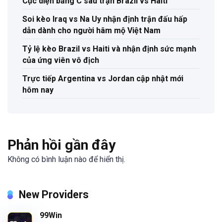
Cục diện bảng C sau trận Brazil vs Haiti
Soi kèo Iraq vs Na Uy nhận định trận đấu hấp
dẫn dành cho người hâm mộ Việt Nam
Tỷ lệ kèo Brazil vs Haiti và nhận định sức mạnh
của ứng viên vô địch
Trực tiếp Argentina vs Jordan cập nhật mới
hôm nay
Phản hồi gần đây
Không có bình luận nào để hiển thị.
New Providers
99Win