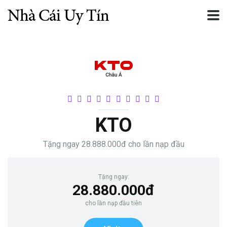
KTO
Tặng ngay 28.888.000đ cho lần nạp đầu
Tặng ngay:
28.880.000đ
cho lần nạp đầu tiên