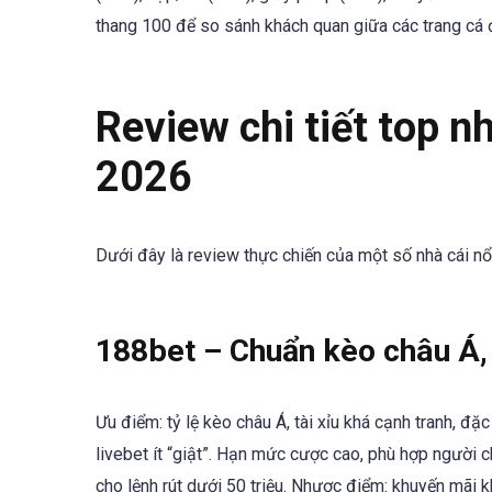
thang 100 để so sánh khách quan giữa các trang cá đ
Review chi tiết top n
2026
Dưới đây là review thực chiến của một số nhà cái n
188bet – Chuẩn kèo châu Á,
Ưu điểm: tỷ lệ kèo châu Á, tài xỉu khá cạnh tranh, đặ
livebet ít “giật”. Hạn mức cược cao, phù hợp người 
cho lệnh rút dưới 50 triệu. Nhược điểm: khuyến mãi