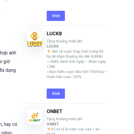
.
Visit
LUCK8
Tặng thưởng miễn phí
LUCK8
Săn vé cược may mắn trong Nổ
 hợp anh
hủ để nhận thưởng lên đến 8,888K
i giờ
✩ Điểm danh mỗi ngày – Nhận ngay
128K
 đa dạng
✩Bảo hiểm cược đầu tiên Thể thao –
Hoàn tiền cược 100%
Visit
ONBET
Tặng thưởng miễn phí
n, hay có
ONBET
Xổ số tỷ lệ cược cực cao 1 ăn
 nặng,