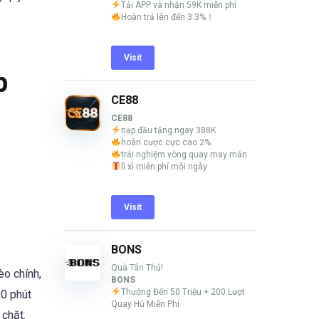
Tải APP và nhận 59K miễn phí
Hoàn trả lên đến 3.3%！
Visit
p
CE88
CE88
nạp đầu tặng ngay 388K
hoàn cược cực cao 2%
trải nghiệm vòng quay may mắn
lì xì miễn phí mỗi ngày
Visit
BONS
Quà Tân Thủ!
èo chính,
BONS
Thưởng Đến 50 Triệu + 200 Lượt
20 phút
Quay Hủ Miễn Phí
 chặt.