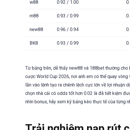
w88
0.92 / 1.00
0
m88
0.93 / 0.99
0
new88
0.96 / 0.94
0
BK8
0.93 / 0.99
0
Từ bảng trên, dễ thấy new88 và 188bet thường cho kè
cược World Cup 2026, nơi anh em có thể quay vòng vố
lần vào lệnh tạo ra chênh lệch cực lớn về lợi nhuận d
chọn nhà cái có odds tốt hơn 0.02 là đã tiết kiệm đư
nhìn bonus, hãy xem kỹ bảng kèo thực tế của từng nh
Trải nghiệm nạp rút 