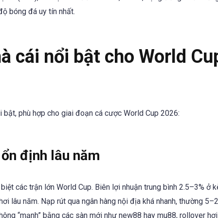
ộ bóng đá uy tín nhất.
hà cái nổi bật cho World Cu
ổi bật, phù hợp cho giai đoạn cá cược World Cup 2026:
 ổn định lâu năm
c biệt các trận lớn World Cup. Biên lợi nhuận trung bình 2.5–3% ở k
chơi lâu năm. Nạp rút qua ngân hàng nội địa khá nhanh, thường 5–
 không “mạnh” bằng các sàn mới như new88 hay mu88, rollover hơi