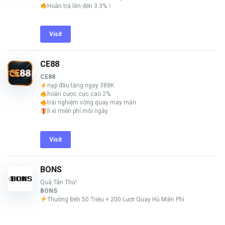
Hoàn trả lên đến 3.3%！
Visit
CE88
CE88
nạp đầu tặng ngay 388K
hoàn cược cực cao 2%
trải nghiệm vòng quay may mắn
lì xì miễn phí mỗi ngày
Visit
BONS
Quà Tân Thủ!
BONS
Thưởng Đến 50 Triệu + 200 Lượt Quay Hủ Miễn Phí