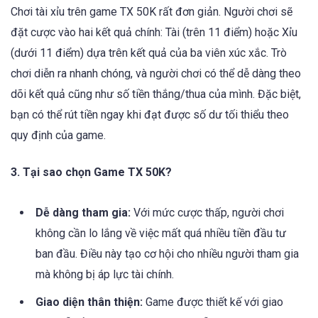
Chơi tài xỉu trên game TX 50K rất đơn giản. Người chơi sẽ
đặt cược vào hai kết quả chính: Tài (trên 11 điểm) hoặc Xỉu
(dưới 11 điểm) dựa trên kết quả của ba viên xúc xắc. Trò
chơi diễn ra nhanh chóng, và người chơi có thể dễ dàng theo
dõi kết quả cũng như số tiền thắng/thua của mình. Đặc biệt,
bạn có thể rút tiền ngay khi đạt được số dư tối thiểu theo
quy định của game.
3. Tại sao chọn Game TX 50K?
Dễ dàng tham gia:
Với mức cược thấp, người chơi
không cần lo lắng về việc mất quá nhiều tiền đầu tư
ban đầu. Điều này tạo cơ hội cho nhiều người tham gia
mà không bị áp lực tài chính.
Giao diện thân thiện:
Game được thiết kế với giao