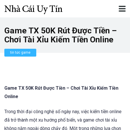
Game TX 50K Rút Được Tiền –
Chơi Tài Xỉu Kiếm Tiền Online
tin tức game
Game TX 50K Rút Được Tiền – Chơi Tài Xỉu Kiếm Tiền
Online
Trong thời đại công nghệ số ngày nay, việc kiếm tiền online
đã trở thành một xu hướng phổ biến, và game chơi tài xỉu
không nằm ngoài dòng chảy đó. Một trong những lựa chọn