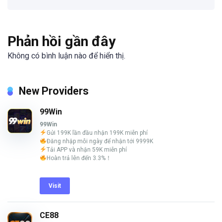
Phản hồi gần đây
Không có bình luận nào để hiển thị.
New Providers
99Win
99Win
Gửi 199K lần đầu nhận 199K miễn phí
Đăng nhập mỗi ngày để nhận tới 9999K
Tải APP và nhận 59K miễn phí
Hoàn trả lên đến 3.3%！
Visit
CE88