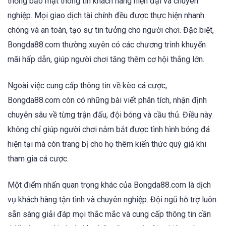
thống bảo mật thông tin khách hàng hiện đại và chuyên
nghiệp. Mọi giao dịch tài chính đều được thực hiện nhanh
chóng và an toàn, tạo sự tin tưởng cho người chơi. Đặc biệt,
Bongda88.com thường xuyên có các chương trình khuyến
mãi hấp dẫn, giúp người chơi tăng thêm cơ hội thắng lớn.
Ngoài việc cung cấp thông tin về kèo cá cược,
Bongda88.com còn có những bài viết phân tích, nhận định
chuyên sâu về từng trận đấu, đội bóng và cầu thủ. Điều này
không chỉ giúp người chơi nắm bắt được tình hình bóng đá
hiện tại mà còn trang bị cho họ thêm kiến thức quý giá khi
tham gia cá cược.
Một điểm nhấn quan trọng khác của Bongda88.com là dịch
vụ khách hàng tận tình và chuyên nghiệp. Đội ngũ hỗ trợ luôn
sẵn sàng giải đáp mọi thắc mắc và cung cấp thông tin cần