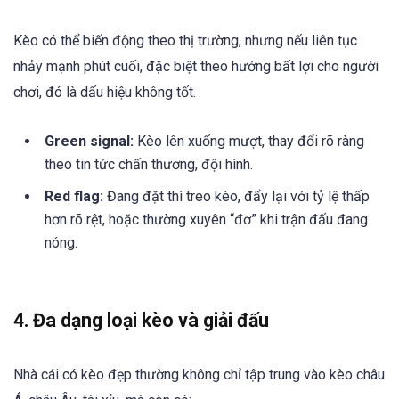
Kèo có thể biến động theo thị trường, nhưng nếu liên tục
nhảy mạnh phút cuối, đặc biệt theo hướng bất lợi cho người
chơi, đó là dấu hiệu không tốt.
Green signal:
Kèo lên xuống mượt, thay đổi rõ ràng
theo tin tức chấn thương, đội hình.
Red flag:
Đang đặt thì treo kèo, đẩy lại với tỷ lệ thấp
hơn rõ rệt, hoặc thường xuyên “đơ” khi trận đấu đang
nóng.
4. Đa dạng loại kèo và giải đấu
Nhà cái có kèo đẹp thường không chỉ tập trung vào kèo châu