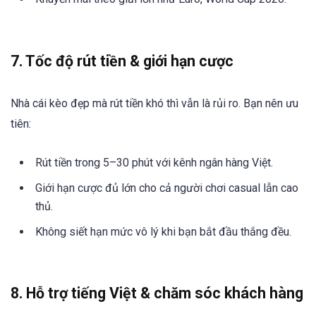
7. Tốc độ rút tiền & giới hạn cược
Nhà cái kèo đẹp mà rút tiền khó thì vẫn là rủi ro. Bạn nên ưu
tiên:
Rút tiền trong 5–30 phút với kênh ngân hàng Việt.
Giới hạn cược đủ lớn cho cả người chơi casual lẫn cao
thủ.
Không siết hạn mức vô lý khi bạn bắt đầu thắng đều.
8. Hỗ trợ tiếng Việt & chăm sóc khách hàng