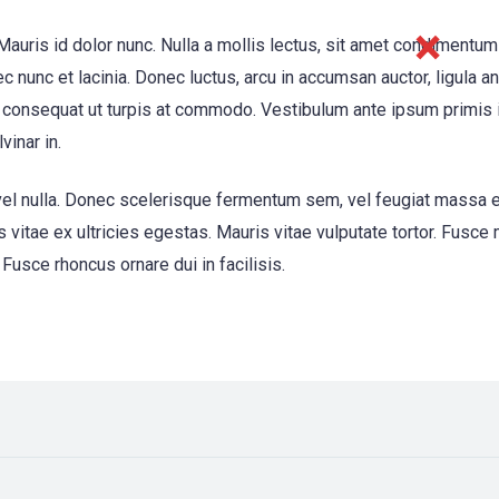
auris id dolor nunc. Nulla a mollis lectus, sit amet condimentum
ec nunc et lacinia. Donec luctus, arcu in accumsan auctor, ligula a
consequat ut turpis at commodo. Vestibulum ante ipsum primis in 
vinar in.
 eu vel nulla. Donec scelerisque fermentum sem, vel feugiat massa 
 vitae ex ultricies egestas. Mauris vitae vulputate tortor. Fusce
Fusce rhoncus ornare dui in facilisis.