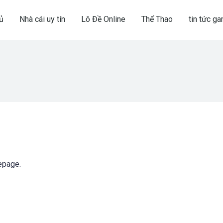
ủ
Nhà cái uy tín
Lô Đề Online
Thể Thao
tin tức g
epage.